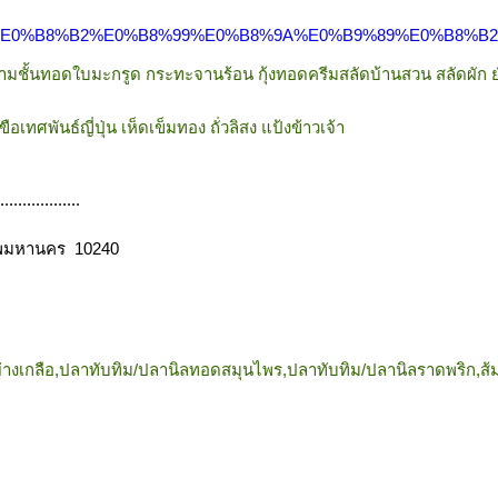
B9%89%E0%B8%B2%E0%B8%99%E0%B8%9A%E0%B9%89%E0%B8%B
ูสามชั้นทอดใบมะกรูด กระทะจานร้อน กุ้งทอดครีมสลัดบ้านสวน สลัดผัก 
อเทศพันธ์ญี่ปุ่น เห็ดเข็มทอง ถั่วลิสง แป้งข้าวเจ้า
..................
ทพมหานคร 10240
ลย่างเกลือ,ปลาทับทิม/ปลานิลทอดสมุนไพร,ปลาทับทิม/ปลานิลราดพริก,ส้
..................