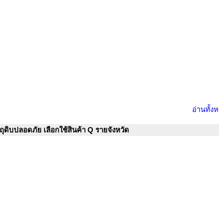
อ่านทั้ง
ุดิบปลอดภัย เลือกใช้สินค้า Q รายจังหวัด