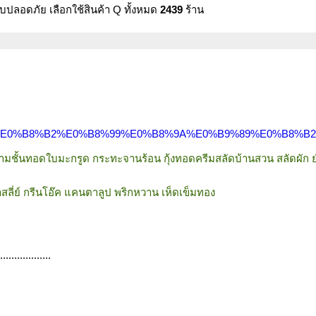
บปลอดภัย เลือกใช้สินค้า Q ทั้งหมด
2439
ร้าน
B9%89%E0%B8%B2%E0%B8%99%E0%B8%9A%E0%B9%89%E0%B8%B
ูสามชั้นทอดใบมะกรูด กระทะจานร้อน กุ้งทอดครีมสลัดบ้านสวน สลัดผัก 
าสลี่ย์ กรีนโอ๊ค แคนตาลูป พริกหวาน เห็ดเข็มทอง
..................